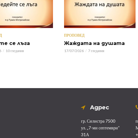
Д
ПРОПОВЕД
те се лъга
Жаждата на душата
6
10 гледания
17/07/2026
7 гледания
Адрес
гр. Силистра 7500
п
ул. „7-ми септември“
М
31А