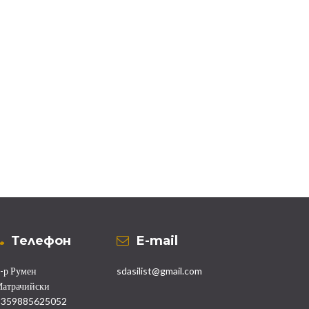
Телефон
Е-mail
-р Румен
sdasilist@gmail.com
атрачийски
+359885625052