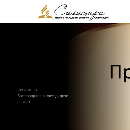
ПРЕДИШЕН
Бог прощава но последиците
остават