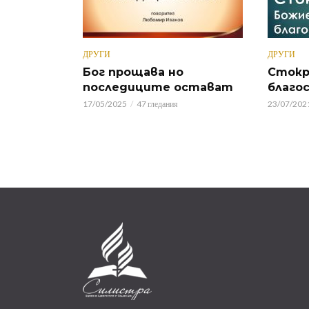
ДРУГИ
ДРУГИ
Бог прощава но
Стокр
последиците остават
благо
17/05/2025
47 гледания
23/07/202