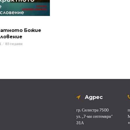
атното Божие
словение
1
85 гледания
Адрес
гр. Силистра 7500
п
ул. „7-ми септември“
М
31А