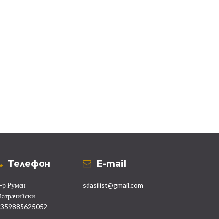
Телефон
Е-mail
-р Румен
sdasilist@gmail.com
атрачийски
+359885625052